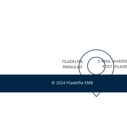
E-MAIL:
embfil
FILADELFIA,
POST: FILADE
PARAGUAY
© 2024 Filadelfia EMB